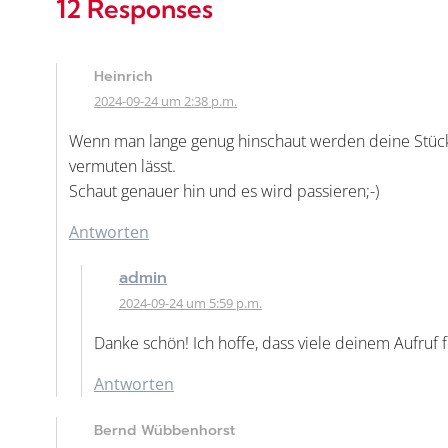
12 Responses
Heinrich
2024-09-24 um 2:38 p.m.
Wenn man lange genug hinschaut werden deine Stück
vermuten lässt.
Schaut genauer hin und es wird passieren;-)
Antworten
admin
2024-09-24 um 5:59 p.m.
Danke schön! Ich hoffe, dass viele deinem Aufruf 
Antworten
Bernd Wübbenhorst