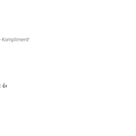
le Kompliment!
ig gut 👍