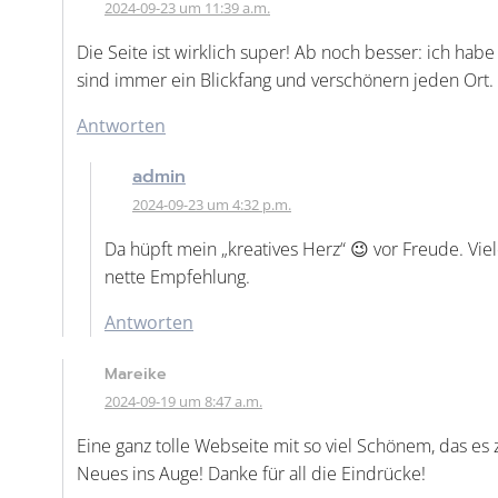
2024-09-23 um 11:39 a.m.
Die Seite ist wirklich super! Ab noch besser: ich hab
sind immer ein Blickfang und verschönern jeden Ort. 
Antworten
admin
2024-09-23 um 4:32 p.m.
Da hüpft mein „kreatives Herz“ 😉 vor Freude. V
nette Empfehlung.
Antworten
Mareike
2024-09-19 um 8:47 a.m.
Eine ganz tolle Webseite mit so viel Schönem, das es
Neues ins Auge! Danke für all die Eindrücke!