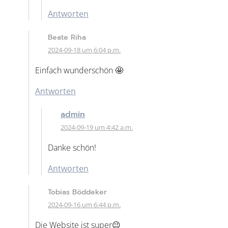
Antworten
Beate Riha
2024-09-18 um 6:04 p.m.
Einfach wunderschön 🤩
Antworten
admin
2024-09-19 um 4:42 a.m.
Danke schön!
Antworten
Tobias Böddeker
2024-09-16 um 6:44 p.m.
Die Website ist super😉