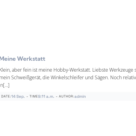
Meine Werkstatt
Klein, aber fein ist meine Hobby-Werkstatt. Liebste Werkzeuge 
mein Schweißgerät, die Winkelschleifer und Sägen. Noch relativ
in[…]
-
-
14 Sep.
9:11 a.m.
admin
DATE:
TIME
AUTHOR: