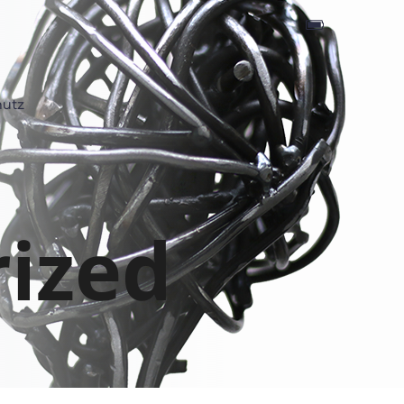
hutz
rized