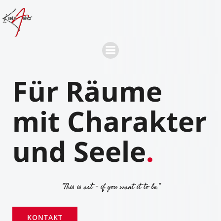
Für Räume
mit Charakter
und Seele
.
"This is art - if you want it to be."
KONTAKT